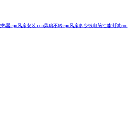
散热器
cpu风扇安装
cpu风扇不转
cpu风扇多少钱
电脑性能测试
cpu