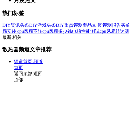
月度热文
热门标签
DIY资讯头条
DIY游戏头条
DIY重点评测
奢品堂-图
评测报告
买
扇安装
cpu风扇不转
cpu风扇多少钱
电脑性能测试
cpu风扇转速
最新
|
相关
散热器频道文章推荐
频道首页
频道
首页
返回顶部
返回
顶部