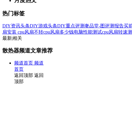
月度热文
热门标签
DIY资讯头条
DIY游戏头条
DIY重点评测
奢品堂-图
评测报告
买
扇安装
cpu风扇不转
cpu风扇多少钱
电脑性能测试
cpu风扇转速
最新
|
相关
散热器频道文章推荐
频道首页
频道
首页
返回顶部
返回
顶部