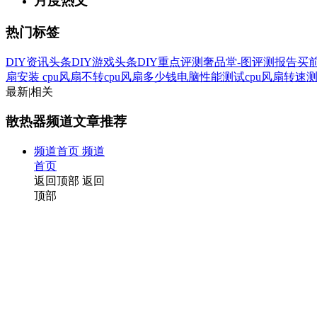
月度热文
热门标签
DIY资讯头条
DIY游戏头条
DIY重点评测
奢品堂-图
评测报告
买
扇安装
cpu风扇不转
cpu风扇多少钱
电脑性能测试
cpu风扇转速
最新
|
相关
散热器频道文章推荐
频道首页
频道
首页
返回顶部
返回
顶部