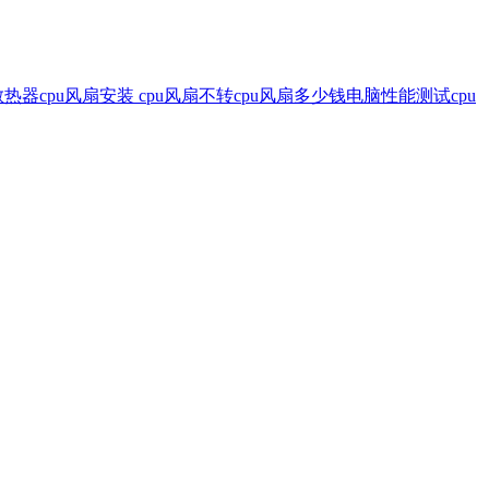
散热器
cpu风扇安装
cpu风扇不转
cpu风扇多少钱
电脑性能测试
cpu