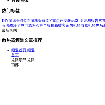
月度热文
热门标签
DIY资讯头条
DIY游戏头条
DIY重点评测
奢品堂-图
评测报告
买
灭者
酷冷至尊电源怎么样
至睿机箱
骇客帝国机箱
航嘉机箱
先马
最新
|
相关
散热器频道文章推荐
频道首页
频道
首页
返回顶部
返回
顶部